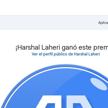
Aplic
¡Harshal Laheri ganó este prem
Ver el perfil público de Harshal Laheri