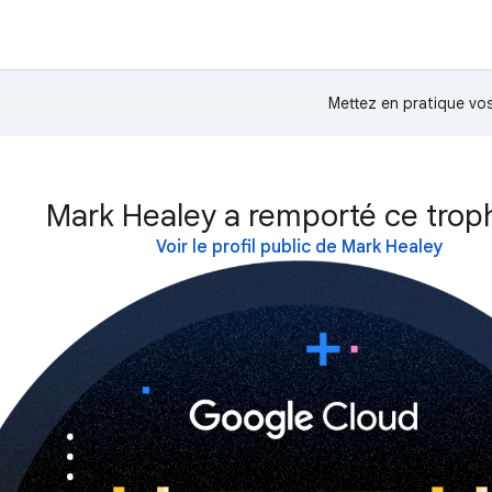
Mettez en pratique v
Mark Healey a remporté ce trop
Voir le profil public de Mark Healey