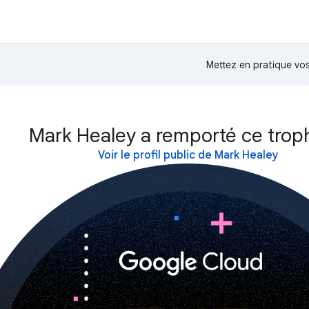
Mettez en pratique v
Mark Healey a remporté ce trop
Voir le profil public de Mark Healey