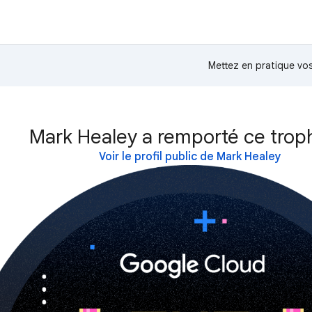
Mettez en pratique v
Mark Healey a remporté ce trop
Voir le profil public de Mark Healey