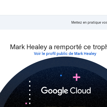
Mettez en pratique v
Mark Healey a remporté ce trop
Voir le profil public de Mark Healey