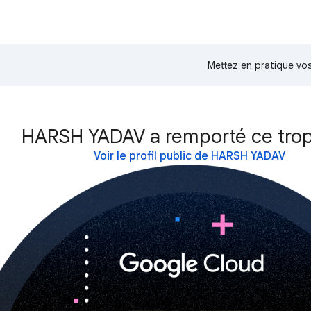
Mettez en pratique v
HARSH YADAV a remporté ce trop
Voir le profil public de HARSH YADAV