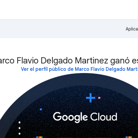
Aplic
rco Flavio Delgado Martinez ganó e
Ver el perfil público de Marco Flavio Delgado Mart