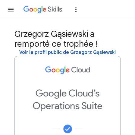
Rejoindre
Se con
Grzegorz Gąsiewski a
remporté ce trophée !
Voir le profil public de Grzegorz Gąsiewski