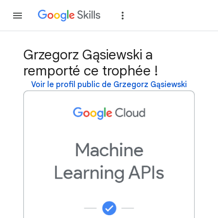
Rejoindre
Se con
Grzegorz Gąsiewski a
remporté ce trophée !
Voir le profil public de Grzegorz Gąsiewski