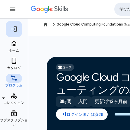
navigate_next
Google Cloud Computing Foundations 
コース
Google Cl
ューティングの
8時間
入門
更新: 約2ヶ月前