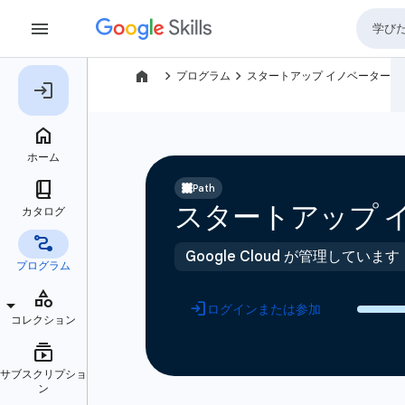
navigate_next
navigate_next
プログラム
スタートアップ イノベーター
Path
スタートアップ 
Google Cloud が管理しています
ログインまたは参加