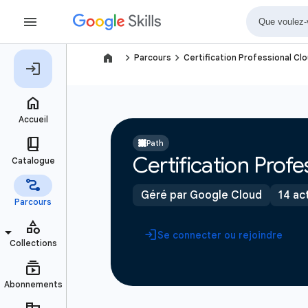
navigate_next
navigate_next
Parcours
Certification Professional C
Path
Certification Prof
Géré par Google Cloud
14 ac
Se connecter ou rejoindre