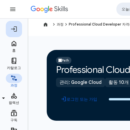
navigate_next
navigate_next
과정
Professional Cloud Developer 자
Path
Professional Clo
관리: Google Cloud
활동 10개
로그인 또는 가입