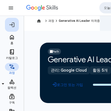
navigate_next
navigate_next
과정
Generative AI Leader 자격증
Path
Generative AI L
관리: Google Cloud
활동 5개
로그인 또는 가입