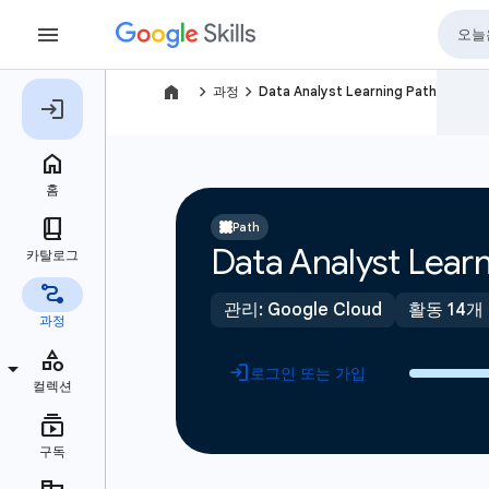
navigate_next
navigate_next
과정
Data Analyst Learning Path
Path
Data Analyst Learn
관리: Google Cloud
활동 14개
로그인 또는 가입