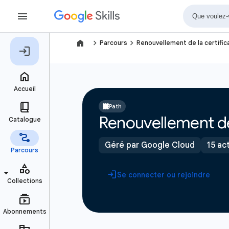
navigate_next
navigate_next
Parcours
Renouvellement de la certific
Path
Renouvellement de 
Géré par Google Cloud
15 act
Se connecter ou rejoindre