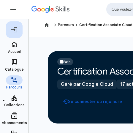
navigate_next
navigate_next
Parcours
Certification Associate Cloud
Path
Certification Asso
Géré par Google Cloud
17 act
Se connecter ou rejoindre