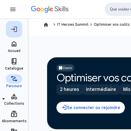
navigate_next
navigate_next
IT Heroes Summit
Optimiser vos coûts
Cours
Optimiser vos c
2 heures
Intermédiaire
Mis 