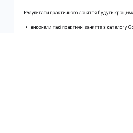
Результати практичного заняття будуть кращими
виконали такі практичні заняття з каталогу Goo
Початок роботи з Docker
Початок роботи з вузлами Kubernetes
маєте навички системного адміністрування Li
розумієте теорію DevOps і поняття безперер
Типи розгортань
Зазвичай гетерогенними вважаються розгортання
технічну чи операційну потребу поєднуються два
інфраструктурних середовищ чи регіонів. Залежн