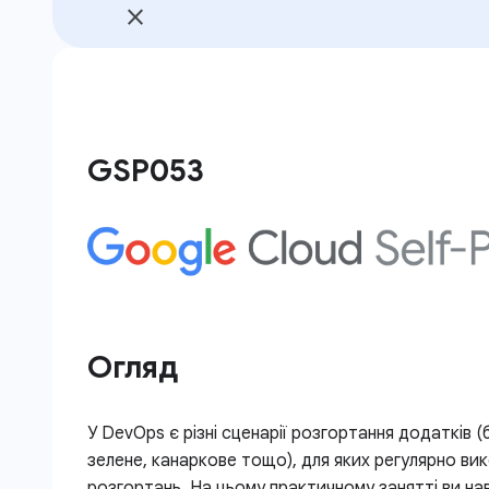
GSP053
Огляд
У DevOps є різні сценарії розгортання додатків 
зелене, канаркове тощо), для яких регулярно ви
розгортань. На цьому практичному занятті ви на