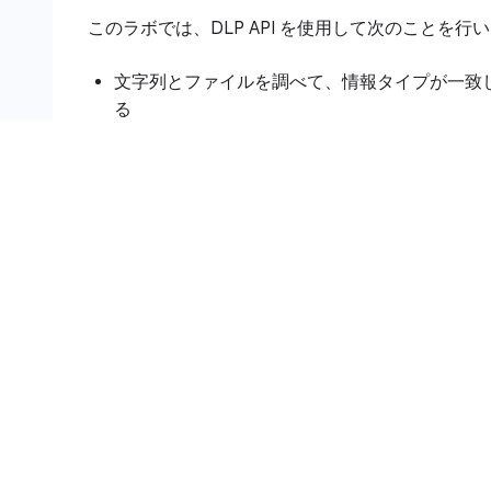
このラボでは、DLP API を使用して次のことを行
文字列とファイルを調べて、情報タイプが一致
る
匿名化の手法について学び、データを匿名化す
文字列と画像で情報タイプを秘匿化する
設定と要件
[ラボを開始] ボタンをクリックする
こちらの説明をお読みください。ラボには時間制限
はできません。タイマーは、Google Cloud の
ており、[
ラボを開始
] をクリックするとスタート