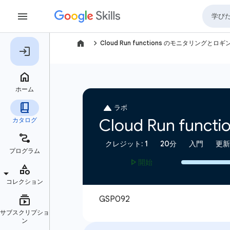
navigate_next
Cloud Run functions のモニタリングとロギ