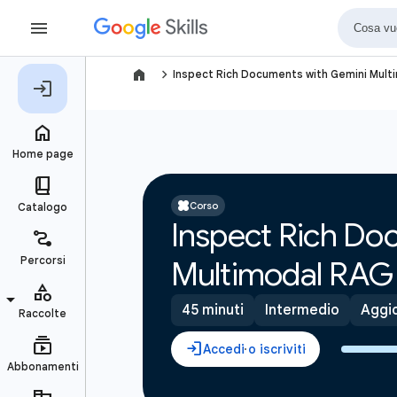
navigate_next
Inspect Rich Documents with Gemini Mult
Corso
Inspect Rich Do
Multimodal RAG
45 minuti
Intermedio
Aggio