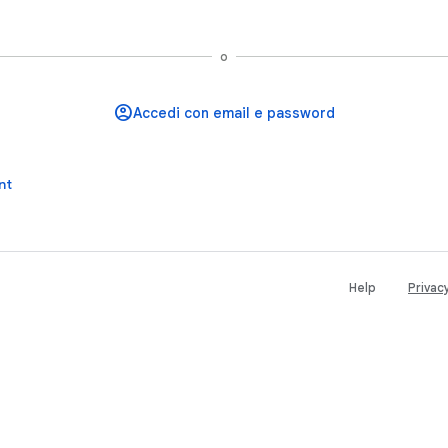
Accedi con Google
o
nt
Help
Privac