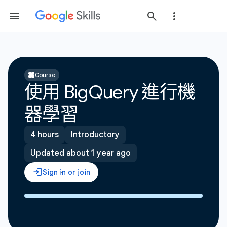
Course
使用 BigQuery 進行機
器學習
4 hours
Introductory
Updated about 1 year ago