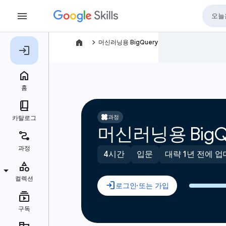
navigate_next
머신러닝용 BigQuery
과정
머신러닝용 BigQ
4시간
입문
대략 1년 전에 