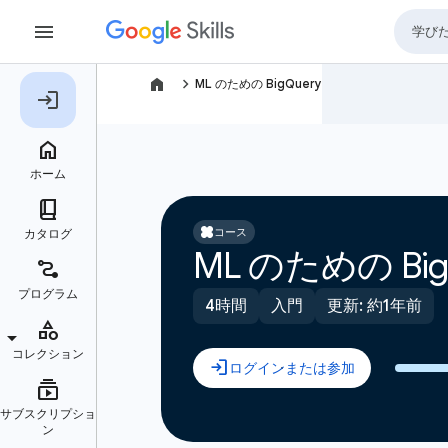
navigate_next
ML のための BigQuery
コース
ML のための Big
4時間
入門
更新: 約1年前