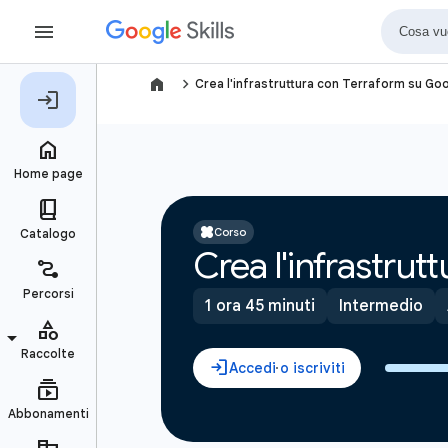
navigate_next
Crea l'infrastruttura con Terraform su Go
Corso
Crea l'infrastru
1 ora 45 minuti
Intermedio