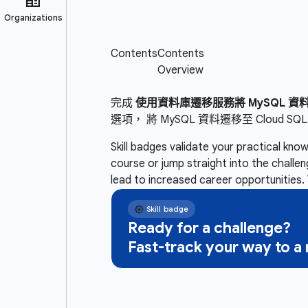
完成
使用資料庫遷移服務將 MySQL 資料遷
選項， 將 MySQL 資料遷移至 Clou
Skill badges validate your practical kn
course or jump straight into the challe
lead to increased career opportunities. 
Ready for a challenge?
Fast-track your way to 