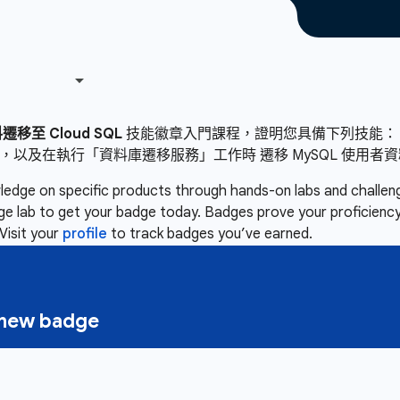
移至 Cloud SQL
技能徽章入門課程，證明您具備下列技能：
d SQL，以及在執行「資料庫遷移服務」工作時 遷移 MySQL 使用者
owledge on specific products through hands-on labs and chall
nge lab to get your badge today. Badges prove your proficiency,
Visit your
profile
to track badges you’ve earned.
a new badge