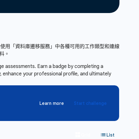
 使用「資料庫遷移服務」中各種可用的工作類型和連線
資料。
enge assessments. Earn a badge by completing a
 enhance your professional profile, and ultimately
Learn more
Start challenge