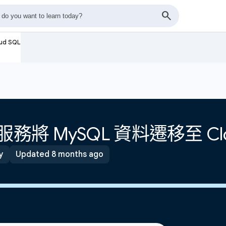
d SQL
將 MySQL 資料遷移至 Clou
y
Updated 8 months ago