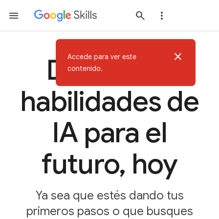
close
Accede para ver este
Desarrolla
contenido.
habilidades de
IA para el
futuro, hoy
Ya sea que estés dando tus
primeros pasos o que busques