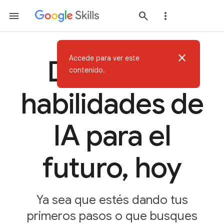
close
Accede para ver este
Desarrolla
contenido.
habilidades de
IA para el
futuro, hoy
Ya sea que estés dando tus
primeros pasos o que busques