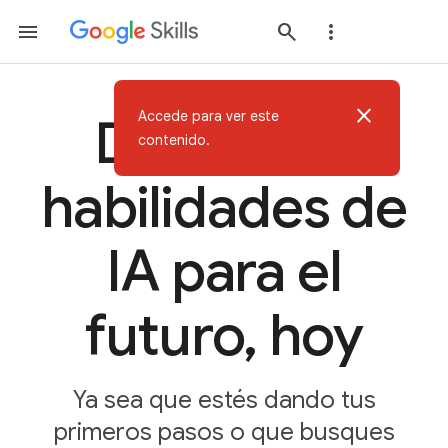
close
Accede para ver este
Desarrolla
contenido.
habilidades de
IA para el
futuro, hoy
Ya sea que estés dando tus
primeros pasos o que busques