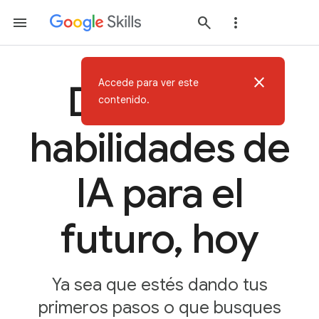
close
Accede para ver este
Desarrolla
contenido.
habilidades de
IA para el
futuro, hoy
Ya sea que estés dando tus
primeros pasos o que busques