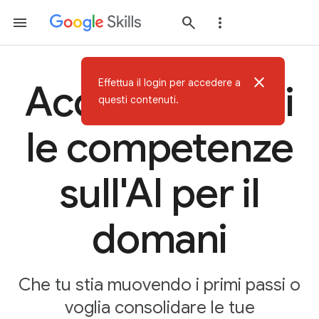
close
Effettua il login per accedere a
Acquisisci oggi
questi contenuti.
le competenze
sull'AI per il
domani
Che tu stia muovendo i primi passi o
voglia consolidare le tue