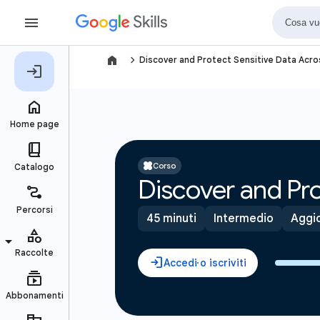
navigate_next
Discover and Protect Sensitive Data Acr
Corso
Discover and Pro
45 minuti
Intermedio
Aggio