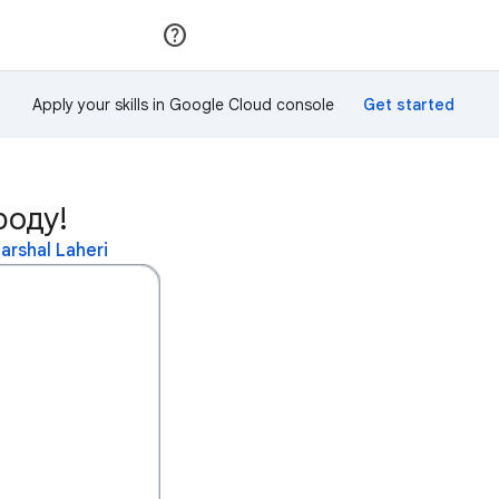
Приєднатися
Увійти
Apply your skills in Google Cloud console
роду!
rshal Laheri