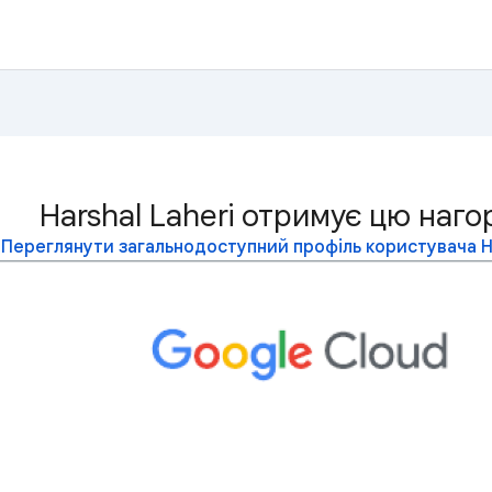
Harshal Laheri отримує цю наго
Переглянути загальнодоступний профіль користувача Ha