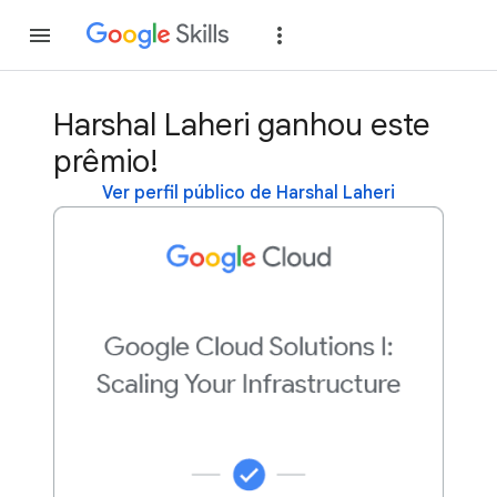
Inscreva-se
Fazer
Harshal Laheri ganhou este
prêmio!
Ver perfil público de Harshal Laheri