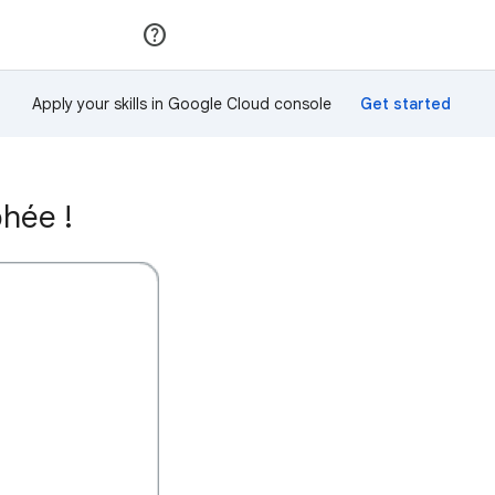
Rejoindre
Se connecter
Apply your skills in Google Cloud console
phée !