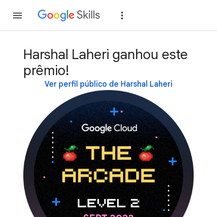
Inscreva-se
Fazer
Harshal Laheri ganhou este
prêmio!
Ver perfil público de Harshal Laheri