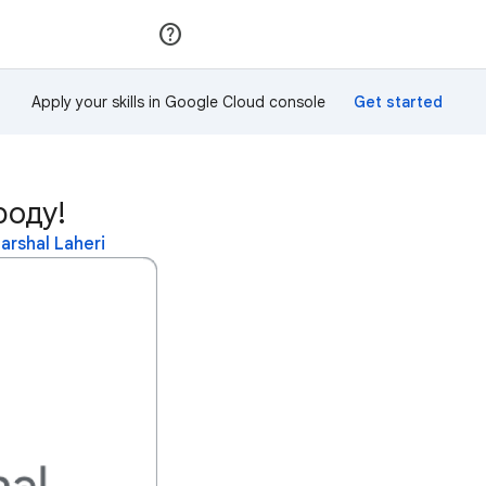
Приєднатися
Увійти
Apply your skills in Google Cloud console
роду!
rshal Laheri