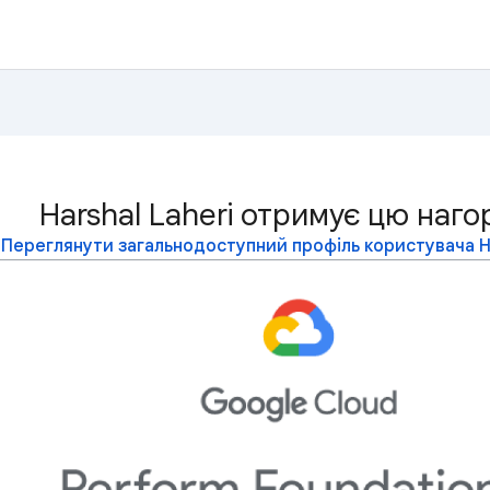
Harshal Laheri отримує цю наго
Переглянути загальнодоступний профіль користувача Ha