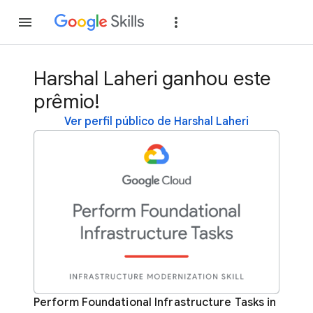
Inscreva-se
Fazer
Harshal Laheri ganhou este
prêmio!
Ver perfil público de Harshal Laheri