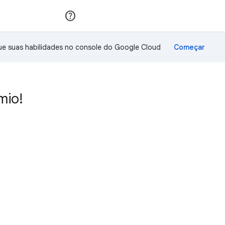
Inscreva-se
Fazer login
ue suas habilidades no console do Google Cloud
mio!