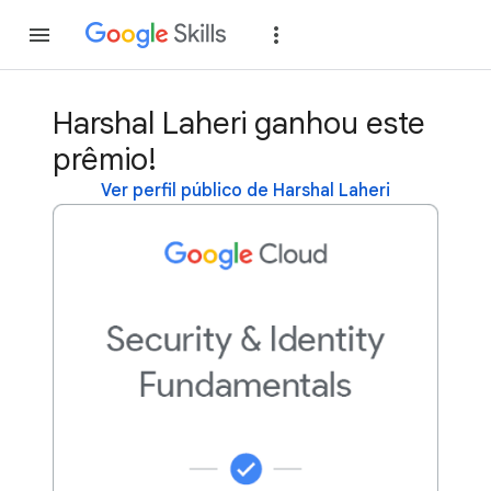
Inscreva-se
Fazer
Harshal Laheri ganhou este
prêmio!
Ver perfil público de Harshal Laheri