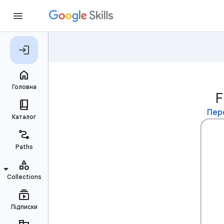
F
Пере