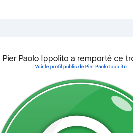
Pier Paolo Ippolito a remporté ce t
Voir le profil public de Pier Paolo Ippolito