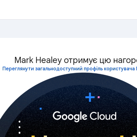
Mark Healey отримує цю нагор
Переглянути загальнодоступний профіль користувача 