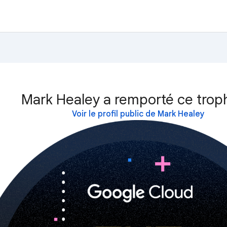
Mark Healey a remporté ce trop
Voir le profil public de Mark Healey