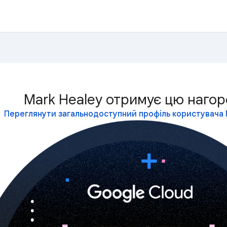
Mark Healey отримує цю нагор
Переглянути загальнодоступний профіль користувача 