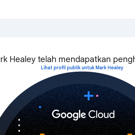
rk Healey telah mendapatkan pengha
Lihat profil publik untuk Mark Healey