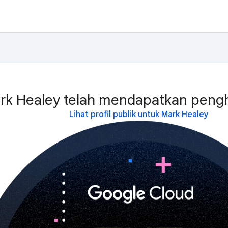
rk Healey telah mendapatkan pengha
Lihat profil publik untuk Mark Healey