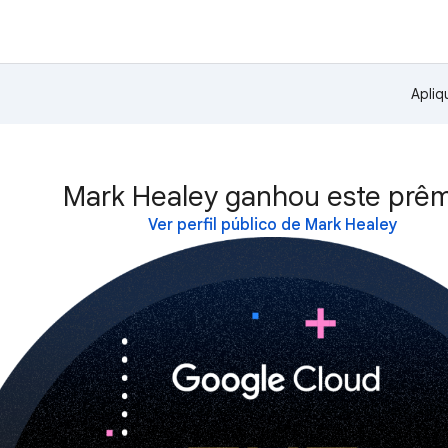
Apliq
Mark Healey ganhou este prêm
Ver perfil público de Mark Healey